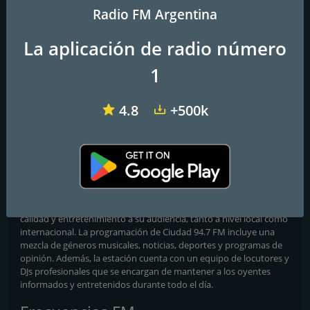
Radio FM Argentina
La aplicación de radio número
1
RBD Radio
Radio KLA 91.7 FM
Living 95.5 FM
4.8
+500k
Ciudad 94.7 FM
Somos tu música
Ciudad 94.7 FM es una estación de radio ubicada en Argentina
que ofrece una amplia variedad de programas y música para sus
oyentes. La estación se centra en proporcionar contenido de
calidad y entretenimiento a su audiencia, tanto a nivel local como
internacional. La programación de Ciudad 94.7 FM incluye una
mezcla de géneros musicales, noticias, deportes y programas de
opinión. Además, la estación cuenta con un equipo de locutores y
DJs profesionales que se encargan de mantener a los oyentes
informados y entretenidos durante todo el día.