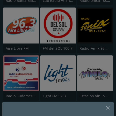
Radio Bahía Blanca (LU2)
Lu6 Radio Atlántica 760 AM
Radiofonica 100.7 FM
Aire Libre FM
FM del SOL 100.7
Radio Fenix 95.1 FM
Radio Sudamericana 100.5 FM
Light FM 97.3
Estacion Vinilo 89.1 FM