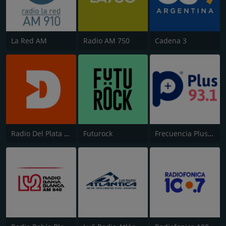
La Red AM
Radio AM 750
Cadena 3
Radio Del Plata 1030 AM
Futurock
Frecuencia Plus FM