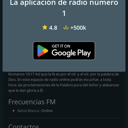
La aplicación de radio número
1
4.8
+500k
Onda Cero FM
Identidad Luterana
Red Aleluya FM
El Hacedor Radio Online
La fe es por el ír
Romanos 10:17 Así que la fe es por el oír, y el oír, por la palabra de
Dios. En este espacio de radio online podrás escuchar, a toda
hora, las proclamaciones de la Palabra pura del Señor y alabanzas
que le dan gloria a Él.
Frecuencias FM
Bahía Blanca
: Online
Contactos