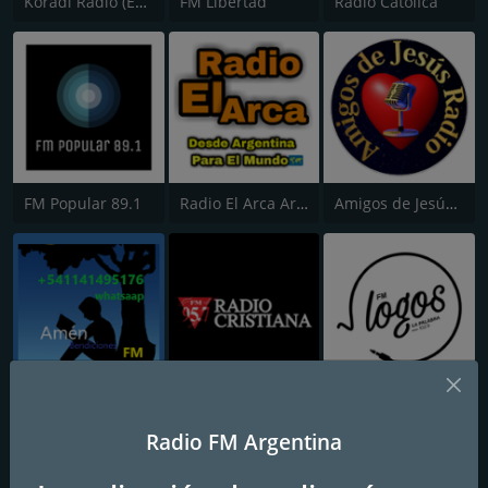
Koradi Radio (English)
FM Libertad
Radio Católica
FM Popular 89.1
Radio El Arca Argentina Online
Amigos de Jesús Radio
Bendiciones
Radio Cristiana
FM Logos
Radio FM Argentina