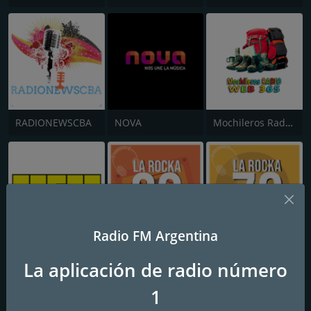
RADIONEWSCBA
NOVA
Mochileros Radio Web365
Radio FM Argentina
Yo SoY Love!
La Rocka 80
La Rocka 70
La aplicación de radio número
1