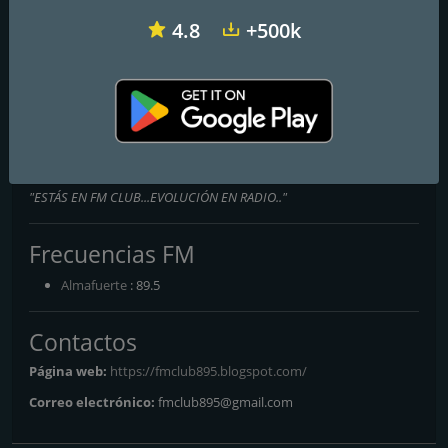
4.8
+500k
La Rocka XXI
La Rocka 90
Gabby Radio
FM CLUB en VIVO
"ESTÁS EN FM CLUB...EVOLUCIÓN EN RADIO.."
Frecuencias FM
Almafuerte
: 89.5
Contactos
Página web:
https://fmclub895.blogspot.com/
Correo electrónico:
fmclub895@gmail.com