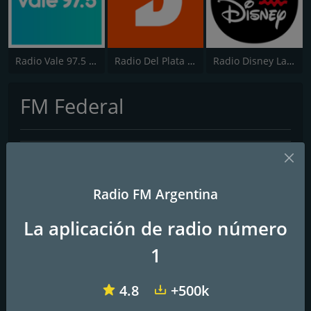
Radio Vale 97.5 FM
Radio Del Plata 1030 AM
Radio Disney Latinoamérica
FM Federal
Contactos
Página web:
http://www.fmfederal.com/finde-en-fm-federal/
Radio FM Argentina
La aplicación de radio número
1
4.8
+500k