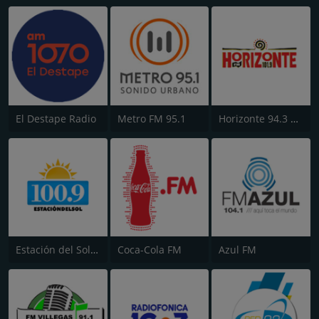
El Destape Radio
Metro FM 95.1
Horizonte 94.3 FM
Estación del Sol 100.9 FM
Coca-Cola FM
Azul FM