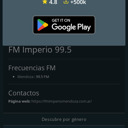
4.8
+500k
Del Siglo
Radio de La Mujer
R80
FM Imperio 99.5
Frecuencias FM
Mendoza
: 99.5 FM
Contactos
Página web:
https://fmimperiomendoza.com.ar/
Descubre por género