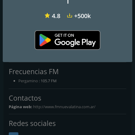
1
4.8
+500k
Radio Vale 97.5 FM
Radio Del Plata 1030 AM
Radio Disney Latinoamérica
FM NUEVA LATINA
Frecuencias FM
Pergamino
: 105.7 FM
Contactos
Página web:
http://www.fmnuevalatina.com.ar/
Redes sociales