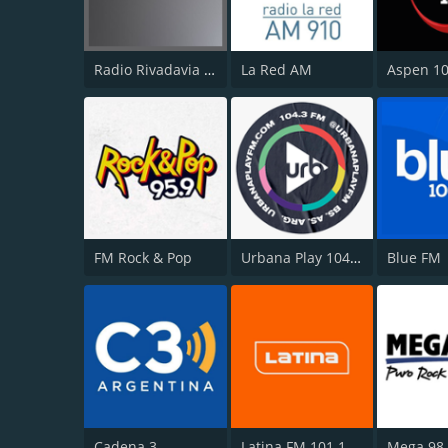
Radio Rivadavia 630 AM
La Red AM
Aspen 10
FM Rock & Pop
Urbana Play 104.3 FM
Blue FM
Cadena 3
Latina FM 101.1
Mega 98