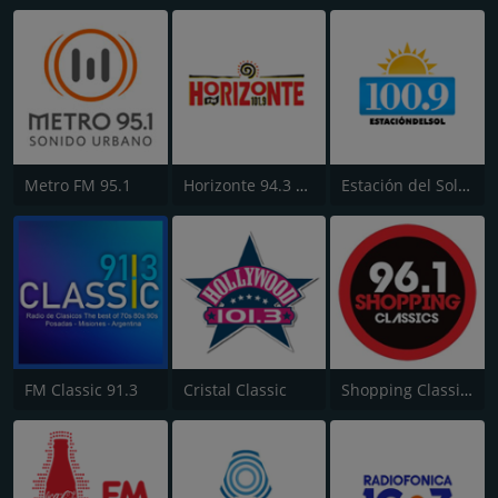
Metro FM 95.1
Horizonte 94.3 FM
Estación del Sol 100.9 FM
FM Classic 91.3
Cristal Classic
Shopping Classics 96.1 FM