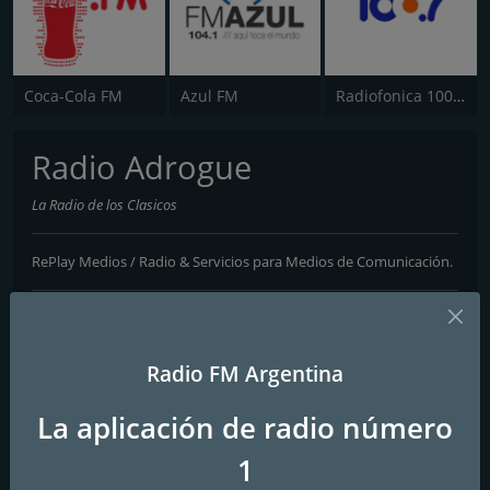
Coca-Cola FM
Azul FM
Radiofonica 100.7 FM
Radio Adrogue
La Radio de los Clasicos
RePlay Medios / Radio & Servicios para Medios de Comunicación.
Contactos
Página web:
https://replaymedios.com.ar/
Radio FM Argentina
Teléfono:
01125471209
La aplicación de radio número
Correo electrónico:
replaymedios@gmail.com
1