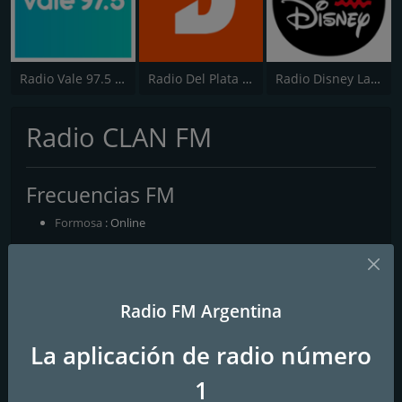
Radio Vale 97.5 FM
Radio Del Plata 1030 AM
Radio Disney Latinoamérica
Radio CLAN FM
Frecuencias FM
Formosa
: Online
Contactos
Página web:
http://www.radioclanfm.com/
Radio FM Argentina
Teléfono:
+54 362 430-9369
La aplicación de radio número
Correo electrónico:
radioclanfm@gmail.com
1