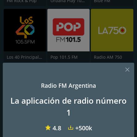
FM Rock & Pop
Urbana Play 104.3 FM
Blue FM
Los 40 Principales
Pop 101.5 FM
Radio AM 750
Radio FM Argentina
La aplicación de radio número
1
Cadena 3
Latina FM 101.1
Mega 98.3 FM
4.8
+500k