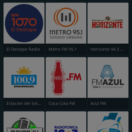
El Destape Radio
Metro FM 95.1
Horizonte 94.3 FM
Estación del Sol 100.9 FM
Coca-Cola FM
Azul FM