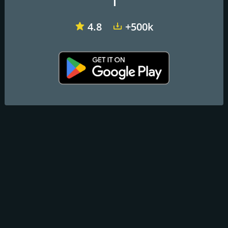
1
4.8
+500k