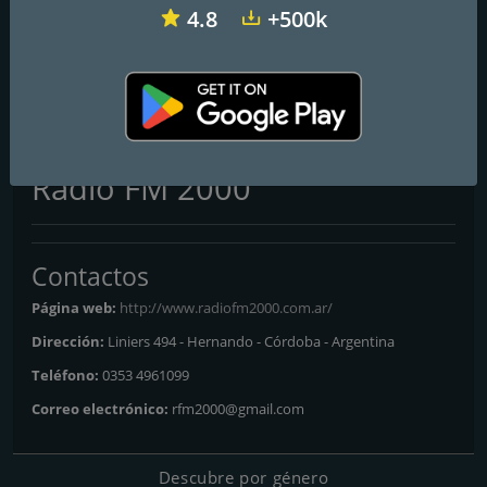
4.8
+500k
Radio Vale 97.5 FM
Radio Del Plata 1030 AM
Radio Disney Latinoamérica
Radio FM 2000
Contactos
Página web:
http://www.radiofm2000.com.ar/
Dirección:
Liniers 494 - Hernando - Córdoba - Argentina
Teléfono:
0353 4961099
Correo electrónico:
rfm2000@gmail.com
Descubre por género