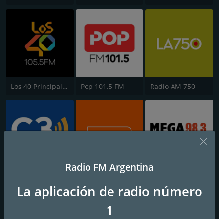
Los 40 Principales
Pop 101.5 FM
Radio AM 750
Radio FM Argentina
Cadena 3
Latina FM 101.1
Mega 98.3 FM
La aplicación de radio número
1