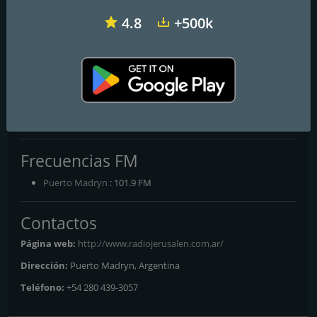
4.8
+500k
Radio Vale 97.5 FM
Radio Del Plata 1030 AM
Radio Disney Latinoamérica
Radio Jerusalen 101.9 FM
Frecuencias FM
Puerto Madryn
: 101.9 FM
Contactos
Página web:
http://www.radiojerusalen.com.ar/
Dirección:
Puerto Madryn, Argentina
Teléfono:
+54 280 439-3057