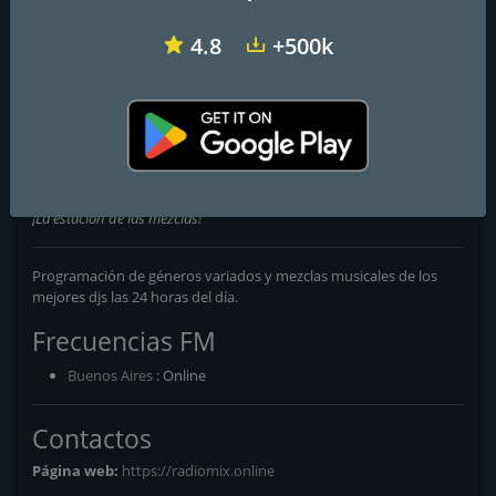
4.8
+500k
Continental
Radio 10
FM Rock & Pop
Radio Mix Internacional
¡La estación de las mezclas!
Programación de géneros variados y mezclas musicales de los
mejores djs las 24 horas del día.
Frecuencias FM
Buenos Aires
: Online
Contactos
Página web:
https://radiomix.online