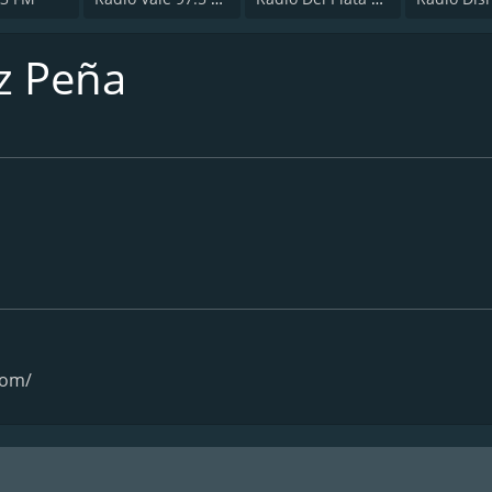
z Peña
com/