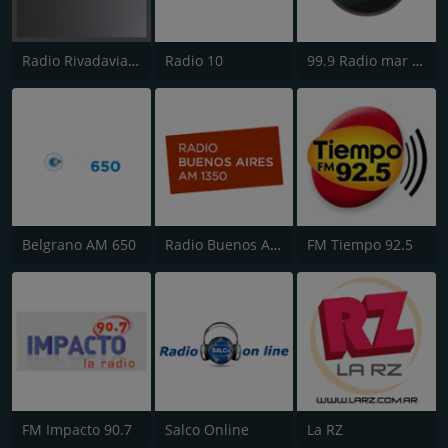
Radio Rivadavia 630 AM
Radio 10
99.9 Radio mar del plata FM
Belgrano AM 650
Radio Buenos Aires
FM Tiempo 92.5
FM Impacto 90.7
Salco Online
La RZ