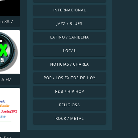
INTERNACIONAL
bu 88.7
JAZZ / BLUES
LATINO / CARIBEÑA
LOCAL
NOTICIAS / CHARLA
POP / LOS ÉXITOS DE HOY
6.5 FM
R&B / HIP HOP
RELIGIOSA
ROCK / METAL
RetroMusic San Justo (SF)