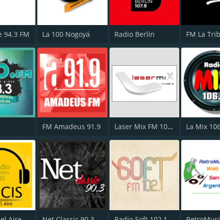
e 94.3 FM
La 100 Nogoyá
Radio Berlín
FM La Tri
FM Amadeus 91.9
Laser Mix FM 102.3
La Mix 10
 el Aire
Net Classic 90.3 FM
Radio Soft 102.1 FM