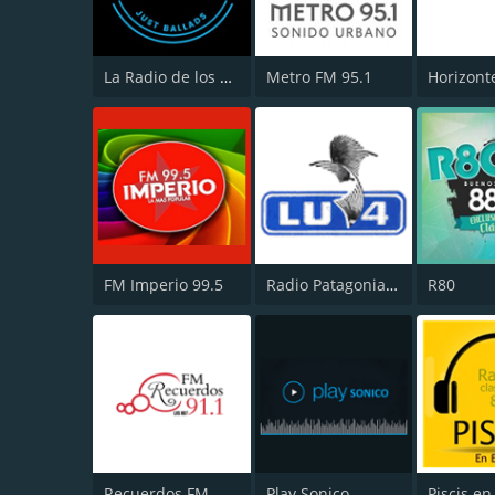
La Radio de los Lentos
Metro FM 95.1
Horizont
FM Imperio 99.5
Radio Patagonia Argentina 630 AM
R80
Recuerdos FM
Play Sonico
Piscis en