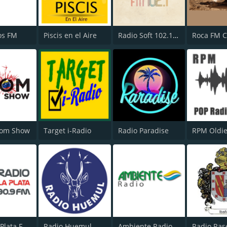
os FM
Piscis en el Aire
Radio Soft 102.1 FM
oom Show
Target i-Radio
Radio Paradise
Radio La Plata FM 90.9
Radio Huemul
Ambiente Radio