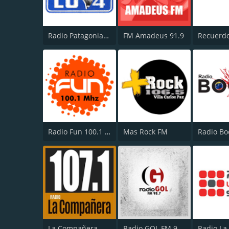
Radio Patagonia Argentina 630 AM
FM Amadeus 91.9
Recuerd
Radio Fun 100.1 FM
Mas Rock FM
Radio B
La Compañera
Radio GOL FM 98.7