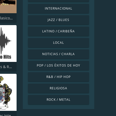
INTERNACIONAL
Roca FM Clasicos B.A.
JAZZ / BLUES
LATINO / CARIBEÑA
LOCAL
NOTICIAS / CHARLA
POP / LOS ÉXITOS DE HOY
RPM Oldies & Retro Hits
R&B / HIP HOP
RELIGIOSA
ROCK / METAL
Radio Rasec Internacional