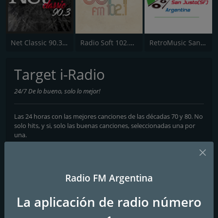
Net Classic 90.3 FM
Radio Soft 102.1 FM
RetroMusic San Justo (SF)
Target i-Radio
24/7 De lo bueno, solo lo mejor!
Las 24 horas con las mejores canciones de las décadas 70 y 80. No
solo hits, y si, solo las buenas canciones, seleccionadas una por
una.
Frecuencias FM
Rosario
Radio FM Argentina
Contactos
La aplicación de radio número
Página web:
https://alasradio106.wixsite.com/targetradio