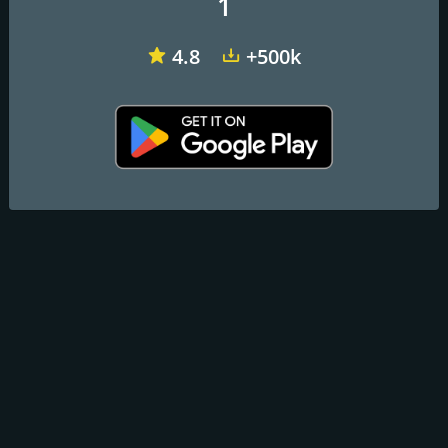
1
4.8
+500k