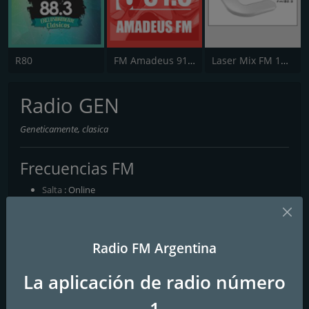
R80
FM Amadeus 91.9
Laser Mix FM 102.3
Radio GEN
Geneticamente, clasica
Frecuencias FM
Salta
: Online
Contactos
Radio FM Argentina
Página web:
https://radiogensalta.wixsite.com/radio-gen-salta
Teléfono:
+549-3876185780
La aplicación de radio número
Correo electrónico:
RADIOGENSALTA@GMAIL.COM