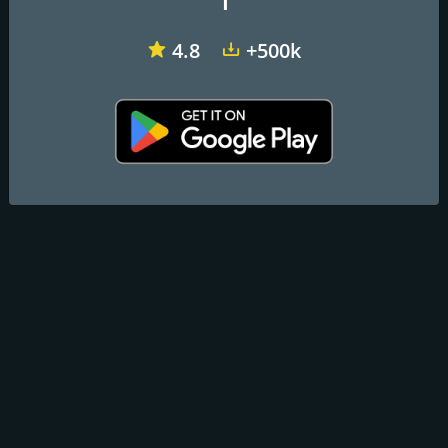
1
4.8
+500k